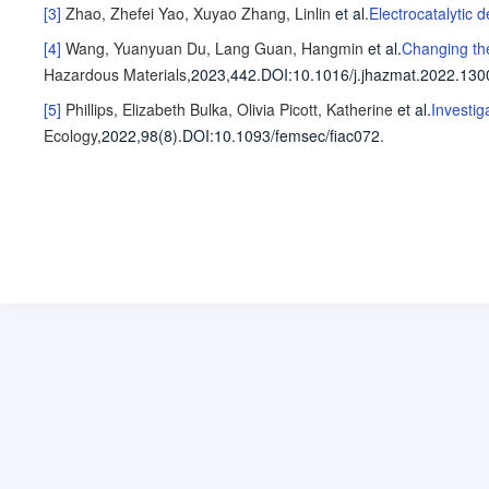
[3]
Zhao, Zhefei
Yao, Xuyao
Zhang, Linlin
et al
.
Electrocatalytic 
[4]
Wang, Yuanyuan
Du, Lang
Guan, Hangmin
et al
.
Changing the
Hazardous Materials
,2023,442.
DOI:10.1016/j.jhazmat.2022.130
[5]
Phillips, Elizabeth
Bulka, Olivia
Picott, Katherine
et al
.
Investig
Ecology
,2022,98(8).
DOI:10.1093/femsec/fiac072.