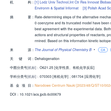
机
构：
[1]
Lodz Univ Technol,Int Ctr Res Innovat Bioba
Environm & Spatial Informat
[3]
Polish Acad S
摘
要：
Rate-determining steps of the alternative mech
0 coenzyme and its truncated model have been st
best agreement with the experimental data. Both,
actions and structural properties of reactants, 
rmined. Based on this information kinetic isotop
d 37Cl KIEs) have been calculated. Two major con
•
来
源：
The Journal of Physical Chemistry B
CA
h the increasing number of chlorine atoms. Secon
关
键
词：
Dehalogenation
中图分类号
[机标]：
O621.25 [化学性质、有机化学反应]
学科分类号
[机标]：
070303 [有机化学]
;
081704 [应用化学]
基
金
项
目：
Narodowe Centrum Nauki [2023/48/Q/ST10/002
D
O
I：
10.1021/acs.jpcb.6c00679