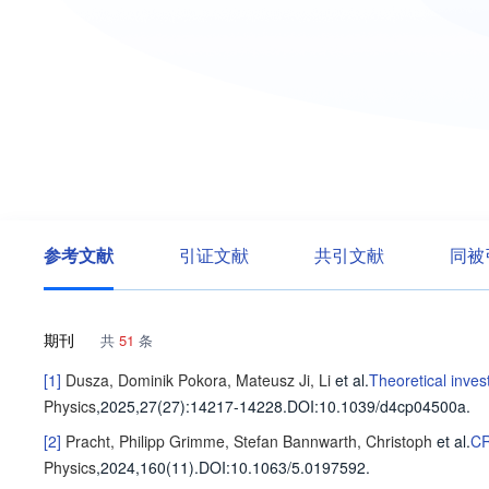
参考文献
引证文献
共引文献
同被
期刊
共
51
条
[1]
Dusza, Dominik
Pokora, Mateusz
Ji, Li
et al
.
Theoretical inve
Physics
,2025,27(27)
:14217-14228
.
DOI:10.1039/d4cp04500a.
[2]
Pracht, Philipp
Grimme, Stefan
Bannwarth, Christoph
et al
.
CR
Physics
,2024,160(11).
DOI:10.1063/5.0197592.