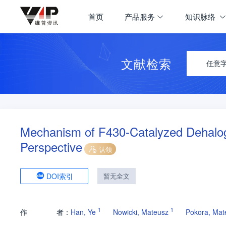
首页
产品服务
知识脉络
文献检索
任意
Mechanism of F430-Catalyzed Dehalo
Perspective
认领
DOI索引
暂无全文
1
1
作
者：
Han, Ye
Nowicki, Mateusz
Pokora, Mat