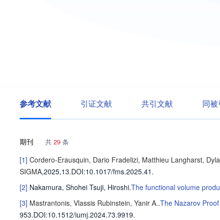
参考文献
引证文献
共引文献
同被
期刊
共
29
条
[1]
Cordero-Erausquin, Dario
Fradelizi, Matthieu
Langharst, Dyl
SIGMA
,2025,13.
DOI:10.1017/fms.2025.41.
[2]
Nakamura, Shohei
Tsuji, Hiroshi
.
The functional volume produ
[3]
Mastrantonis, Vlassis
Rubinstein, Yanir A.
.
The Nazarov Proof 
953
.
DOI:10.1512/iumj.2024.73.9919.