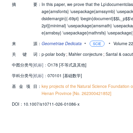
摘
要：
In this paper, we prove that the Lp\documentc
age{amsfonts} \usepackage{amssymb} \usepacka
dsidemargin}{-69pt} \begin{document}$$L_p$$\e
2pt]{minimal} \usepackage{amsmath} \usepack
e{amsbsy} \usepackage{mathrsfs} \usepackage{u
{document} is convex and the volume of the pro
•
•
来
源：
Geometriae Dedicata
Volume 2
SCIE
ckage{wasysym} \usepackage{amsfonts} \usepa
关
键
词：
ge{upgreek} \setlength{\oddsidemargin}{-69pt}
p-polar body
;
Mahler conjecture
;
Santal & oacu
s[12pt]{minimal} \usepackage{amsmath} \usep
中图分类号
[机标]：
O178 [不等式及其他]
age{amsbsy} \usepackage{mathrsfs} \usepackage
学科分类号
[机标]：
nd{document} is 1n-1\documentclass[12pt]{mi
070101 [基础数学]
s} \usepackage{amssymb} \usepackage{amsbsy} 
基
金
项
目：
key projects of the Natural Science Foundation
n}{-69pt} \begin{document}$$\frac{1}{n-1}$$\en
Henan Province [No. 262300421852]
inequalities. Finally, we present the reverse Ro
D
O
I：
10.1007/s10711-026-01086-x
age{amsmath} \usepackage{wasysym} \usepack
e{mathrsfs} \usepackage{upgreek} \setlength{\
es.