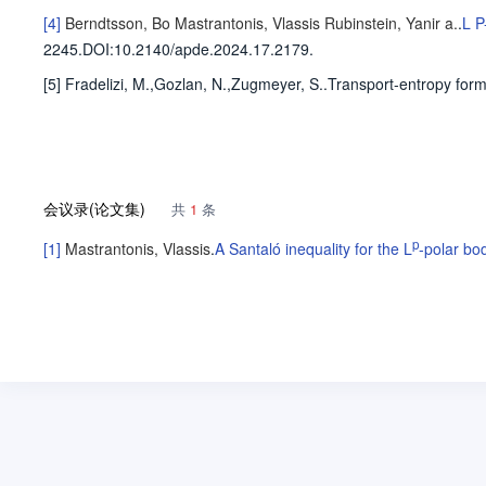
[4]
Berndtsson, Bo
Mastrantonis, Vlassis
Rubinstein, Yanir a.
.
L 
2245
.
DOI:10.2140/apde.2024.17.2179.
[5] Fradelizi, M.,Gozlan, N.,Zugmeyer, S..Transport-entropy for
会议录(论文集)
共
1
条
p
[1]
Mastrantonis, Vlassis
.
A Santaló inequality for the L
-polar bo