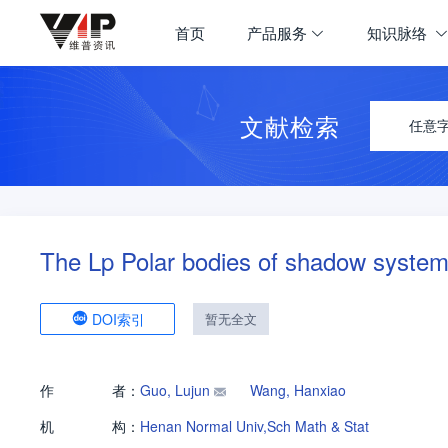
首页
产品服务
知识脉络
文献检索
任意
The Lp Polar bodies of shadow system 
DOI索引
暂无全文
作
者：
Guo, Lujun
Wang, Hanxiao
机
构：
Henan Normal Univ,Sch Math & Stat