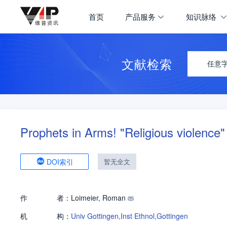
首页
产品服务
知识脉络
文献检索
任意
Prophets in Arms! "Religious violence" 
DOI索引
暂无全文
作
者：
Loimeier, Roman
机
构：
Univ Gottingen,Inst Ethnol,Gottingen