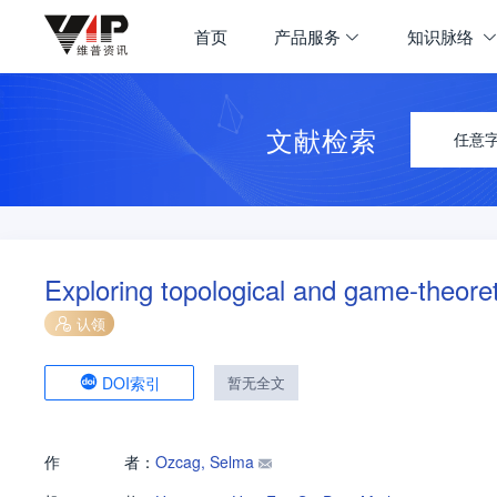
首页
产品服务
知识脉络
文献检索
任意
Exploring topological and game-theoret
认领
DOI索引
暂无全文
作
者：
Ozcag, Selma