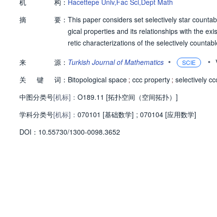
机
构：
Hacettepe Univ,Fac Sci,Dept Math
摘
要：
This paper considers set selectively star countabl
gical properties and its relationships with the e
retic characterizations of the selectively countab
•
•
来
源：
Turkish Journal of Mathematics
SCIE
关
键
词：
Bitopological space
;
ccc property
;
selectively cc
中图分类号
[机标]：
O189.11 [拓扑空间（空间拓扑）]
学科分类号
[机标]：
070101 [基础数学]
;
070104 [应用数学]
D
O
I：
10.55730/1300-0098.3652