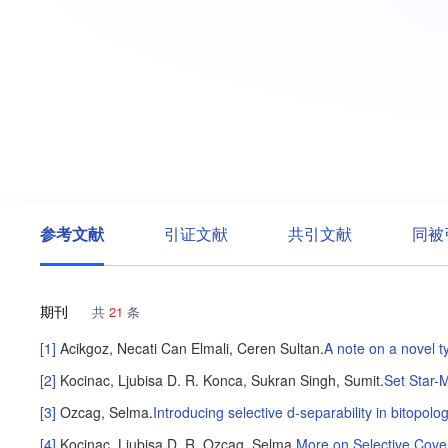
参考文献
引证文献
共引文献
同被
期刊
共
21
条
[1]
Acikgoz, Necati Can
Elmali, Ceren Sultan
.
A note on a novel ty
[2]
Kocinac, Ljubisa D. R.
Konca, Sukran
Singh, Sumit
.
Set Star-
[3]
Ozcag, Selma
.
Introducing selective d-separability in bitopolo
[4]
Kocinac, Ljubisa D. R.
Ozcag, Selma
.
More on Selective Cover