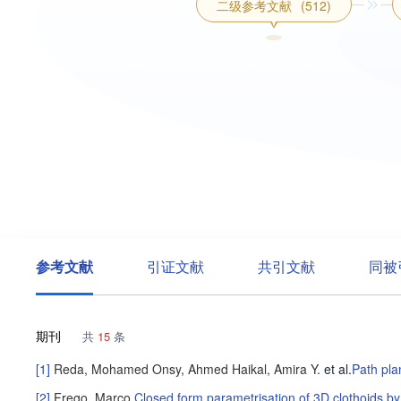
二级参考文献
(512)
参考文献
引证文献
共引文献
同被
期刊
共
15
条
[1]
Reda, Mohamed
Onsy, Ahmed
Haikal, Amira Y.
et al
.
Path pla
[2]
Frego, Marco
.
Closed form parametrisation of 3D clothoids by 