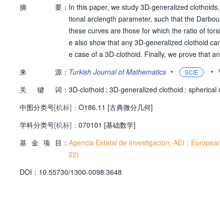
摘
要：
In this paper, we study 3D-generalized clothoids,
tional arclength parameter, such that the Darbou
these curves are those for which the ratio of tors
e also show that any 3D-generalized clothoid can 
e case of a 3D-clothoid. Finally, we prove that a
ce versa.
•
•
来
源：
Turkish Journal of Mathematics
SCIE
关
键
词：
3D-clothoid
;
3D-generalized clothoid
;
spherical 
中图分类号
[机标]：
O186.11 [古典微分几何]
学科分类号
[机标]：
070101 [基础数学]
基
金
项
目：
Agencia Estatal de Investigación, AEI；Europe
22)
D
O
I：
10.55730/1300-0098.3648