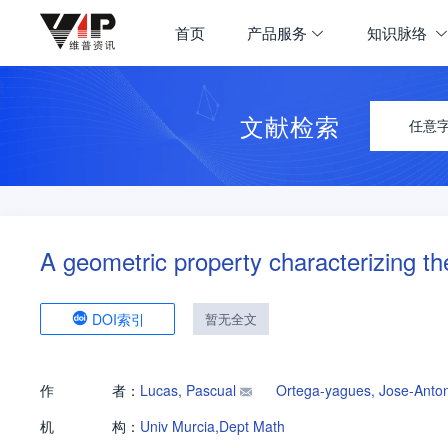
首页
产品服务
知识脉络
文献检索
任意
A geometric property characterizing th
DOI索引
暂无全文
作
者：
Lucas, Pascual
Ortega-yagues, Jose-Anto
机
构：
Univ Murcia,Dept Math