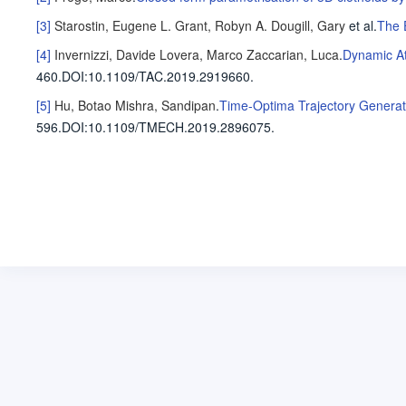
[3]
Starostin, Eugene L.
Grant, Robyn A.
Dougill, Gary
et al
.
The E
[4]
Invernizzi, Davide
Lovera, Marco
Zaccarian, Luca
.
Dynamic At
460
.
DOI:10.1109/TAC.2019.2919660.
[5]
Hu, Botao
Mishra, Sandipan
.
Time-Optima Trajectory Generat
596
.
DOI:10.1109/TMECH.2019.2896075.