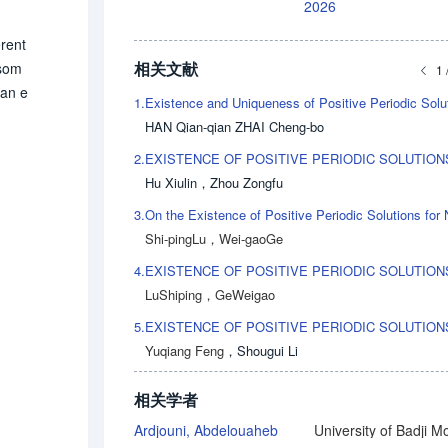
2026
erent
相关文献
 som
1 
 an e
1.
HAN Qian-qian ZHAI Cheng-bo
2.
Hu Xiulin
，
Zhou Zongfu
3.
Shi-pingLu
，
Wei-gaoGe
4.
LuShiping
，
GeWeigao
5.
Yuqiang Feng
，
Shougui Li
相关学者
Ardjouni, Abdelouaheb