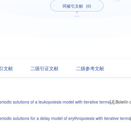
同被引文献
(0)
引文献
二级引证文献
二级参考文献
eriodic solutions of a leukopoiesis model with iterative terms
[J].
Boletín
eriodic solutions for a delay model of erythropoiesis with iterative terms