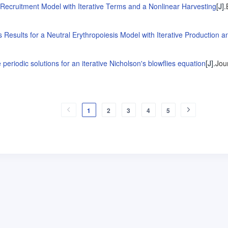
 Recruitment Model with Iterative Terms and a Nonlinear Harvesting
[J].
Results for a Neutral Erythropoiesis Model with Iterative Production 
 periodic solutions for an iterative Nicholson's blowflies equation
[J].
Jou
1
2
3
4
5