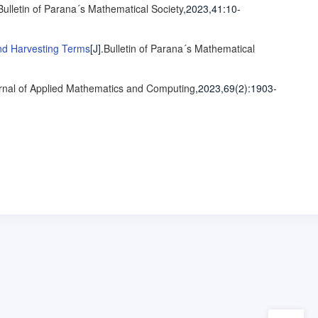
Bulletin of Parana´s Mathematical Society
,2023,41
:10-
and Harvesting Terms
[J].
Bulletin of Parana´s Mathematical
rnal of Applied Mathematics and Computing
,2023,69(2)
:1903-