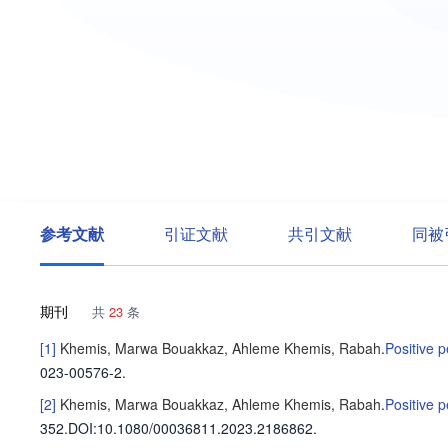
参考文献
引证文献
共引文献
同被
期刊
共
23
条
[1]
Khemis, Marwa
Bouakkaz, Ahleme
Khemis, Rabah
.
Positive p
023-00576-2.
[2]
Khemis, Marwa
Bouakkaz, Ahleme
Khemis, Rabah
.
Positive p
352
.
DOI:10.1080/00036811.2023.2186862.