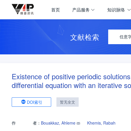
首页
产品服务
知识脉络
文献检索
任意
Existence of positive periodic solutions 
differential equation with an iterative 
DOI索引
暂无全文
作
者：
Bouakkaz, Ahleme
Khemis, Rabah