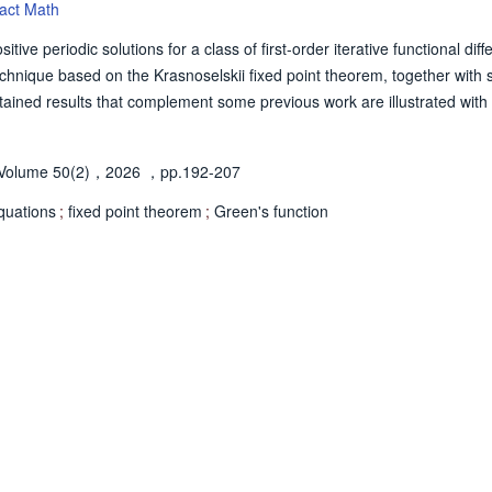
dact Math
itive periodic solutions for a class of first-order iterative functional diff
technique based on the Krasnoselskii fixed point theorem, together with
btained results that complement some previous work are illustrated with
Volume 50(2)，2026
，pp.192-207
equations
;
fixed point theorem
;
Green's function