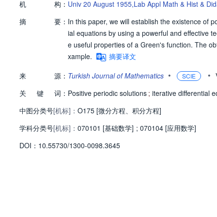
机
构：
Univ 20 August 1955,Lab Appl Math & Hist & Di
摘
要：
In this paper, we will establish the existence of pos
ial equations by using a powerful and effective 
e useful properties of a Green's function. The o
xample.
摘要译文
•
•
来
源：
Turkish Journal of Mathematics
SCIE
关
键
词：
Positive periodic solutions
;
iterative differential 
中图分类号
[机标]：
O175 [微分方程、积分方程]
学科分类号
[机标]：
070101 [基础数学]
;
070104 [应用数学]
D
O
I：
10.55730/1300-0098.3645