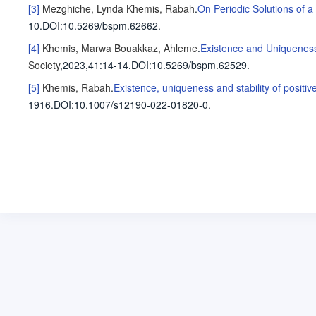
[3]
Mezghiche, Lynda
Khemis, Rabah
.
On Periodic Solutions of a
10
.
DOI:10.5269/bspm.62662.
[4]
Khemis, Marwa
Bouakkaz, Ahleme
.
Existence and Uniqueness 
Society
,2023,41
:14-14
.
DOI:10.5269/bspm.62529.
[5]
Khemis, Rabah
.
Existence, uniqueness and stability of positive
1916
.
DOI:10.1007/s12190-022-01820-0.