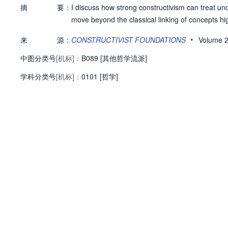
摘
要：
I discuss how strong constructivism can treat unce
move beyond the classical linking of concepts hi
•
来
源：
CONSTRUCTIVIST FOUNDATIONS
Volume 
中图分类号
[机标]：
B089 [其他哲学流派]
学科分类号
[机标]：
0101 [哲学]