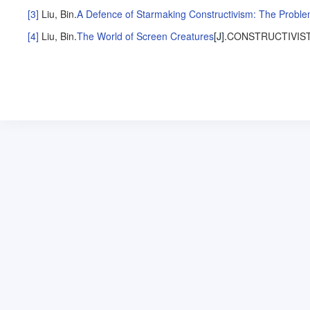
[3]
Liu, Bin
.
A Defence of Starmaking Constructivism: The Problem
[4]
Liu, Bin
.
The World of Screen Creatures
[J].
CONSTRUCTIVIS