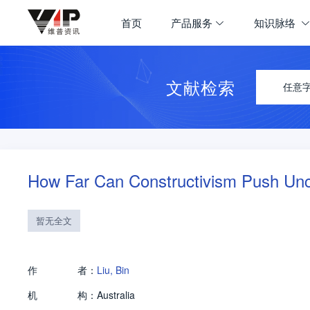
首页
产品服务
知识脉络
文献检索
任意
How Far Can Constructivism Push Unc
暂无全文
作
者：
Liu, Bin
机
构：
Australia