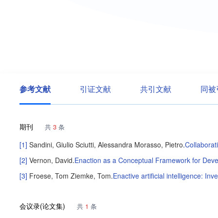
参考文献
引证文献
共引文献
同被
期刊
共
3
条
[1]
Sandini, Giulio
Sciutti, Alessandra
Morasso, Pietro
.
Collaborat
[2]
Vernon, David
.
Enaction as a Conceptual Framework for Deve
[3]
Froese, Tom
Ziemke, Tom
.
Enactive artificial intelligence: In
会议录(论文集)
共
1
条