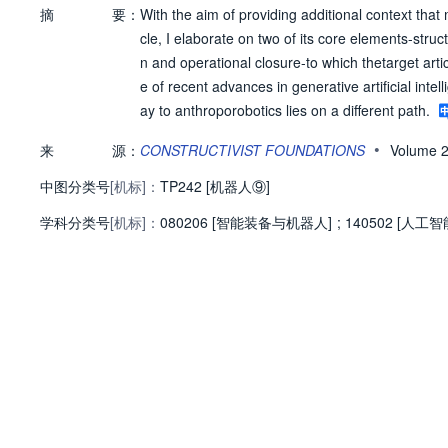
摘
要：
With the aim of providing additional context that
cle, I elaborate on two of its core elements-stru
n and operational closure-to which thetarget articl
e of recent advances in generative artificial inte
ay to anthroporobotics lies on a different path.
•
来
源：
CONSTRUCTIVIST FOUNDATIONS
Volume 
中图分类号
[机标]：
TP242 [机器人⑨]
学科分类号
[机标]：
080206 [智能装备与机器人]
;
140502 [人工智