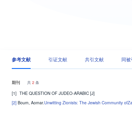
参考文献
引证文献
共引文献
同被
期刊
共
2
条
[1]
THE QUESTION OF JUDEO-ARABIC
[J]
[2]
Boum, Aomar
.
Unwitting Zionists: The Jewish Community ofZak