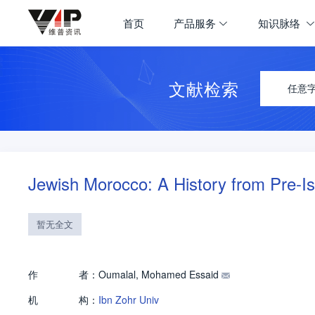
首页
产品服务
知识脉络
文献检索
任意
Jewish Morocco: A History from Pre-Is
暂无全文
作
者：
Oumalal, Mohamed Essaid
机
构：
Ibn Zohr Univ