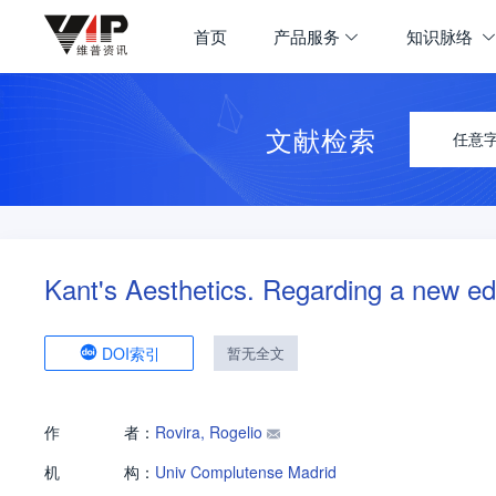
首页
产品服务
知识脉络
文献检索
任意
Kant's Aesthetics. Regarding a new edi
DOI索引
暂无全文
作
者：
Rovira, Rogelio
机
构：
Univ Complutense Madrid