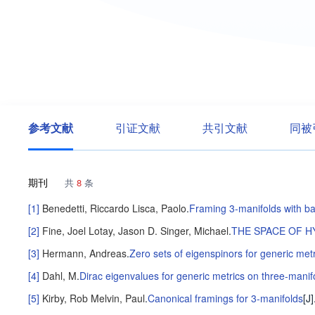
参考文献
引证文献
共引文献
同被
期刊
共
8
条
[1]
Benedetti, Riccardo
Lisca, Paolo
.
Framing 3-manifolds with b
[2]
Fine, Joel
Lotay, Jason D.
Singer, Michael
.
THE SPACE OF H
[3]
Hermann, Andreas
.
Zero sets of eigenspinors for generic met
[4]
Dahl, M
.
Dirac eigenvalues for generic metrics on three-manif
[5]
Kirby, Rob
Melvin, Paul
.
Canonical framings for 3-manifolds
[J]