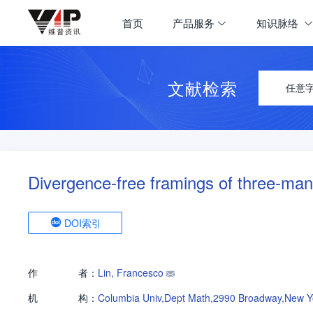
首页
产品服务
知识脉络
文献检索
任意
Divergence-free framings of three-mani
DOI索引
作
者：
Lin, Francesco
机
构：
Columbia Univ,Dept Math,2990 Broadway,New Y