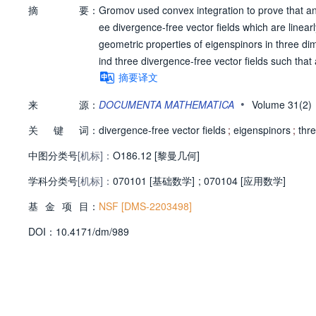
摘
要：
Gromov used convex integration to prove that an
ee divergence-free vector fields which are linear
geometric properties of eigenspinors in three di
ind three divergence-free vector fields such tha
摘要译文
•
来
源：
DOCUMENTA MATHEMATICA
Volume 31(2
关
键
词：
divergence-free vector fields
;
eigenspinors
;
thr
中图分类号
[机标]：
O186.12 [黎曼几何]
学科分类号
[机标]：
070101 [基础数学]
;
070104 [应用数学]
基
金
项
目：
NSF [DMS-2203498]
D
O
I：
10.4171/dm/989