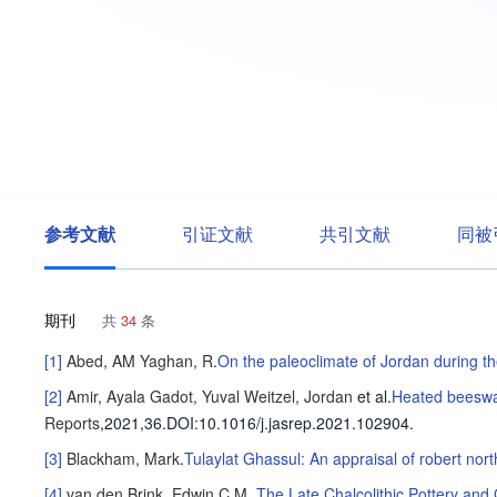
参考文献
引证文献
共引文献
同被
期刊
共
34
条
[1]
Abed, AM
Yaghan, R
.
On the paleoclimate of Jordan during t
[2]
Amir, Ayala
Gadot, Yuval
Weitzel, Jordan
et al
.
Heated beeswax
Reports
,2021,36.
DOI:10.1016/j.jasrep.2021.102904.
[3]
Blackham, Mark
.
Tulaylat Ghassul: An appraisal of robert nor
[4]
van den Brink, Edwin C.M.
.
The Late Chalcolithic Pottery an