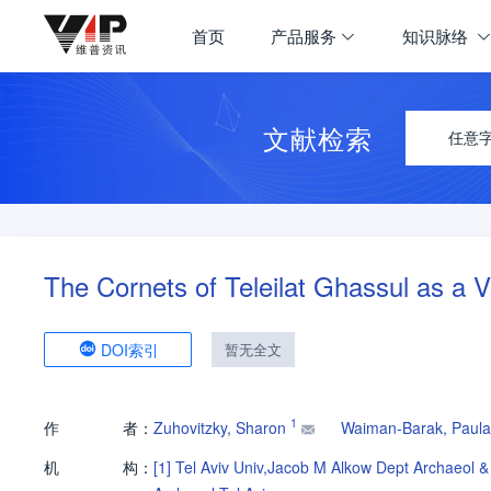
首页
产品服务
知识脉络
文献检索
任意
The Cornets of Teleilat Ghassul as a Vi
DOI索引
暂无全文
1
作
者：
Zuhovitzky, Sharon
Waiman-Barak, Paula
机
构：
[1]
Tel Aviv Univ,Jacob M Alkow Dept Archaeol &