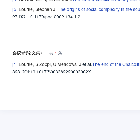
[5]
Bourke, Stephen J.
.
The origins of social complexity in the so
27
.
DOI:10.1179/peq.2002.134.1.2.
会议录(论文集)
共
1
条
[1]
Bourke, S
Zoppi, U
Meadows, J
et al
.
The end of the Chalcoli
323.
DOI:10.1017/S003382220003962X.