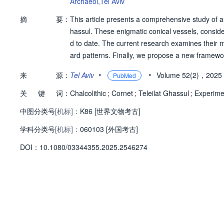
Archaeol,Tel Aviv
摘
要：
This article presents a comprehensive study of an 
hassul. These enigmatic conical vessels, conside
d to date. The current research examines their m
ard patterns. Finally, we propose a new framework
•
•
来
源：
Tel Aviv
Volume 52(2)，2025
PubMed
关
键
词：
Chalcolithic
;
Cornet
;
Teleilat Ghassul
;
Experime
中图分类号
[机标]：
K86 [世界文物考古]
学科分类号
[机标]：
060103 [外国考古]
D
O
I：
10.1080/03344355.2025.2546274