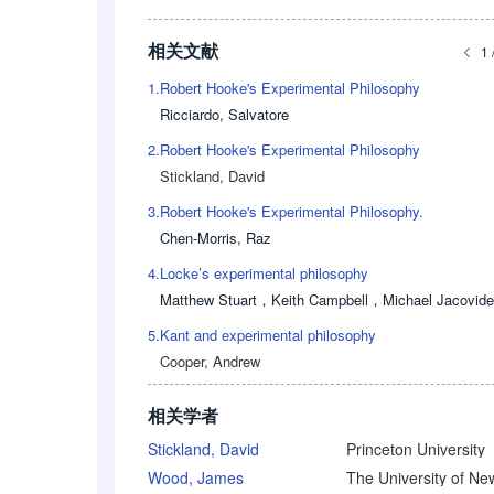
相关文献
1 
1.
Robert Hooke's Experimental Philosophy
Ricciardo, Salvatore
2.
Robert Hooke's Experimental Philosophy
Stickland, David
3.
Robert Hooke's Experimental Philosophy.
Chen-Morris, Raz
4.
Locke’s experimental philosophy
Matthew Stuart
，
Keith Campbell
，
Michael Jacovid
5.
Kant and experimental philosophy
Cooper, Andrew
相关学者
Stickland, David
Princeton University
Wood, James