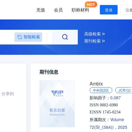
充值
会员
职称材料
登录
注
高级检索
智能检索
期刊检索
期刊信息
Ambix
中科院2区
JCR:Q2
分享到
0.087
影响因子：
ISSN 0002-6980
EISSN 1745-8234
Volume
所属期次：
72(SI_(3&4))，2025