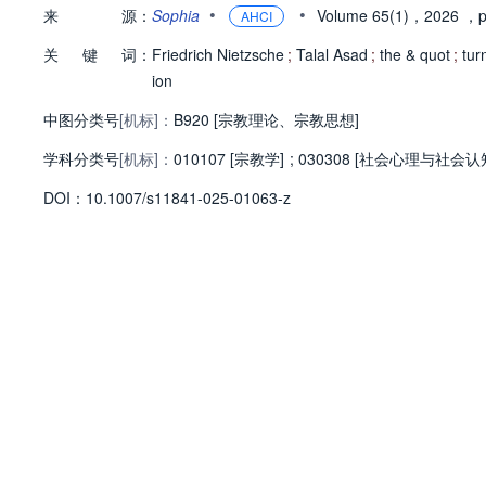
•
•
来
源：
Sophia
Volume 65(1)，2026
，p
AHCI
关
键
词：
Friedrich Nietzsche
;
Talal Asad
;
the & quot
;
tur
ion
中图分类号
[机标]：
B920 [宗教理论、宗教思想]
学科分类号
[机标]：
010107 [宗教学]
;
030308 [社会心理与社会认
D
O
I：
10.1007/s11841-025-01063-z