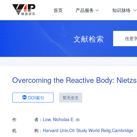
首页
产品服务
知识脉络
文献检索
任意
Overcoming the Reactive Body: Nietz
DOI索引
暂无全文
作
者：
Low, Nicholas E.
机
构：
Harvard Univ,Ctr Study World Relig,Cambridge