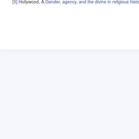
[5]
Hollywood, A
.
Gender, agency, and the divine in religious hist