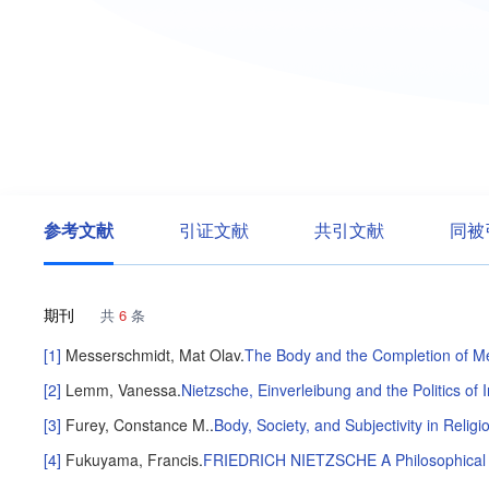
参考文献
引证文献
共引文献
同被
期刊
共
6
条
[1]
Messerschmidt, Mat Olav
.
The Body and the Completion of Met
[2]
Lemm, Vanessa
.
Nietzsche, Einverleibung and the Politics of
[3]
Furey, Constance M.
.
Body, Society, and Subjectivity in Religi
[4]
Fukuyama, Francis
.
FRIEDRICH NIETZSCHE A Philosophical 