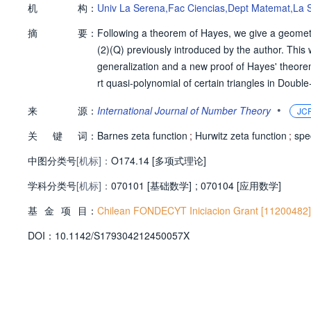
机
构：
Univ La Serena,Fac Ciencias,Dept Matemat,La 
摘
要：
Following a theorem of Hayes, we give a geometri
(2)(Q) previously introduced by the author. This w
generalization and a new proof of Hayes' theore
rt quasi-polynomial of certain triangles in Double
•
来
源：
International Journal of Number Theory
JC
关
键
词：
Barnes zeta function
;
Hurwitz zeta function
;
spe
中图分类号
[机标]：
O174.14 [多项式理论]
学科分类号
[机标]：
070101 [基础数学]
;
070104 [应用数学]
基
金
项
目：
Chilean FONDECYT Iniciacion Grant [11200482]
D
O
I：
10.1142/S179304212450057X