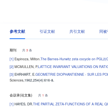
参考文献
引证文献
共引文献
同被
期刊
共
3
条
[1]
Espinoza, Milton
.
The Barnes-Hurwitz zeta cocycle on PGL2(
[2]
MCMULLEN, P
.
LATTICE INVARIANT VALUATIONS ON RAT
[3]
EHRHART, E
.
GEOMETRIE DIOPHANTIENNE - SUR LES P
Sciences
,1962,254(4)
:616-&
.
会议录(论文集)
共
1
条
[1]
HAYES, DR
.
THE PARTIAL ZETA-FUNCTIONS OF A REAL Q