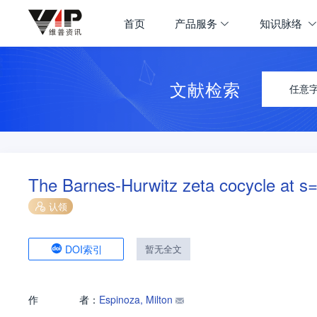
首页
产品服务
知识脉络
文献检索
任意
The Barnes-Hurwitz zeta cocycle at s=
认领
DOI索引
暂无全文
作
者：
Espinoza, Milton