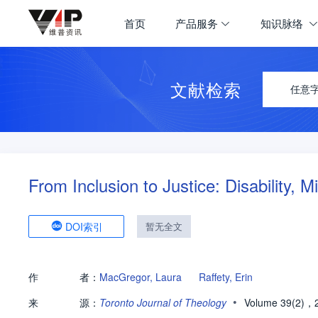
首页
产品服务
知识脉络
文献检索
任意
From Inclusion to Justice: Disability, 
DOI索引
暂无全文
作
者：
MacGregor, Laura
Raffety, Erin
•
来
源：
Toronto Journal of Theology
Volume 39(2)，