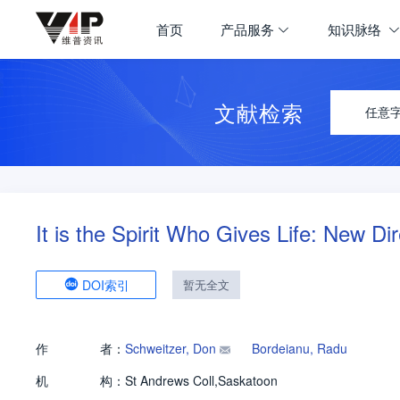
首页
产品服务
知识脉络
文献检索
任意
It is the Spirit Who Gives Life: New D
DOI索引
暂无全文
作
者：
Schweitzer, Don
Bordeianu, Radu
机
构：
St Andrews Coll,Saskatoon