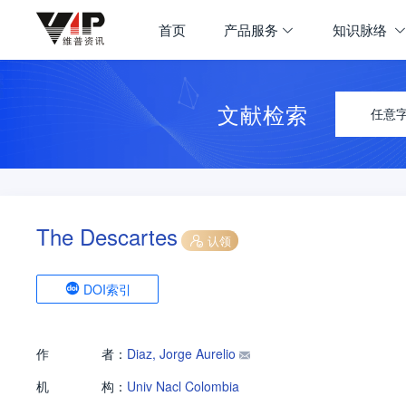
首页
产品服务
知识脉络
文献检索
任意
The Descartes
认领
DOI索引
作
者：
Diaz, Jorge Aurelio
机
构：
Univ Nacl Colombia