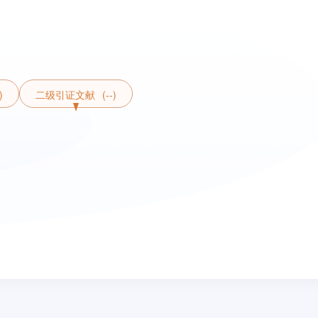
)
二级引证文献
(--)