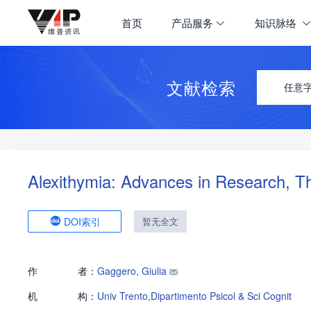
首页
产品服务
知识脉络
文献检索
任意
Alexithymia: Advances in Research, The
DOI索引
暂无全文
作
者：
Gaggero, Giulia
机
构：
Univ Trento,Dipartimento Psicol & Sci Cognit