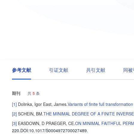
参考文献
引证文献
共引文献
同被
期刊
共
5
条
[1]
Dolinka, Igor
East, James
.
Variants of finite full transformati
[2]
SCHEIN, BM
.
THE MINIMAL DEGREE OF A FINITE INVERS
[3]
EASDOWN, D
PRAEGER, CE
.
ON MINIMAL FAITHFUL PER
220
.
DOI:10.1017/S0004972700027489.