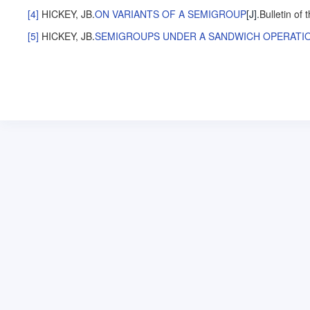
[4]
HICKEY, JB
.
ON VARIANTS OF A SEMIGROUP
[J].
Bulletin of
[5]
HICKEY, JB
.
SEMIGROUPS UNDER A SANDWICH OPERATI