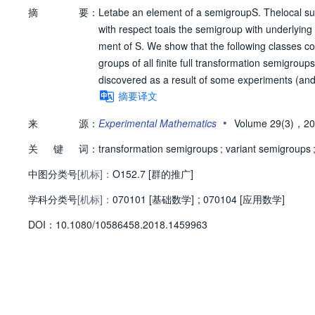
摘
要：
Letabe an element of a semigroupS. Thelocal s
with respect toais the semigroup with underlying
ment of S. We show that the following classes c
groups of all finite full transformation semigroups
discovered as a result of some experiments (an
摘要译文
•
来
源：
Experimental Mathematics
Volume 29(3)，2
关
键
词：
transformation semigroups
;
variant semigroups
中图分类号
[机标]：
O152.7 [群的推广]
学科分类号
[机标]：
070101 [基础数学]
;
070104 [应用数学]
D
O
I：
10.1080/10586458.2018.1459963