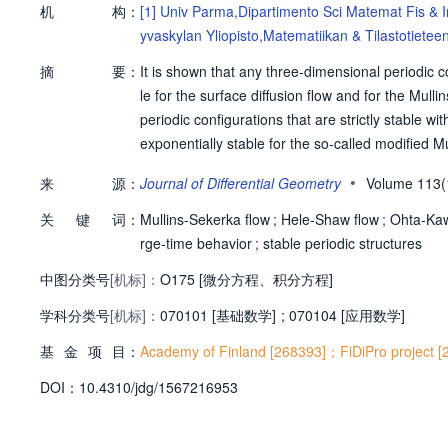
机
构：
[1]
Univ Parma,Dipartimento Sci Matemat Fis & 
yvaskylan Yliopisto,Matematiikan & Tilastotietee
摘
要：
It is shown that any three-dimensional periodic con
le for the surface diffusion flow and for the Mul
periodic configurations that are strictly stable w
exponentially stable for the so-called modified M
•
来
源：
Journal of Differential Geometry
Volume 113
关
键
词：
Mullins-Sekerka flow
;
Hele-Shaw flow
;
Ohta-Kaw
rge-time behavior
;
stable periodic structures
中图分类号
[机标]：
O175 [微分方程、积分方程]
学科分类号
[机标]：
070101 [基础数学]
;
070104 [应用数学]
基
金
项
目：
Academy of Finland [268393]；FiDiPro project
D
O
I：
10.4310/jdg/1567216953