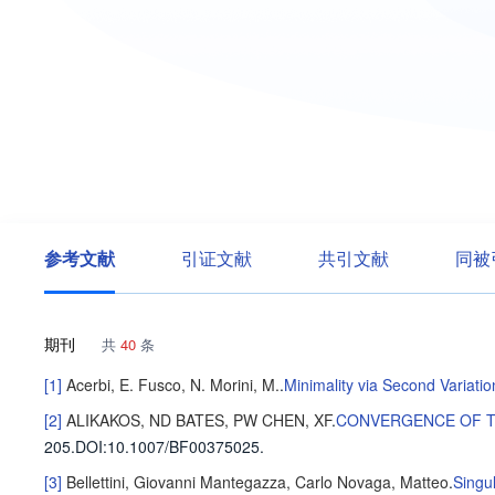
参考文献
引证文献
共引文献
同被
期刊
共
40
条
[1]
Acerbi, E.
Fusco, N.
Morini, M.
.
Minimality via Second Variatio
[2]
ALIKAKOS, ND
BATES, PW
CHEN, XF
.
CONVERGENCE OF T
205
.
DOI:10.1007/BF00375025.
[3]
Bellettini, Giovanni
Mantegazza, Carlo
Novaga, Matteo
.
Singu