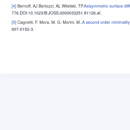
[4]
Bernoff, AJ
Bertozzi, AL
Witelski, TP
.
Axisymmetric surface diffu
776
.
DOI:10.1023/B:JOSS.0000033251.81126.af.
[5]
Cagnetti, F.
Mora, M. G.
Morini, M.
.
A second order minimality
007-0152-3.