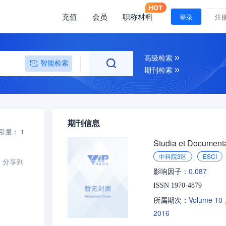
充值
会员
职称材料
登录
注
高级检索
智能检索
期刊检索
期刊信息
引量：
1
Studia et Document
中科院3区
ESCI
分享到
0.087
影响因子：
ISSN 1970-4879
Volume 10
所属期次：
2016