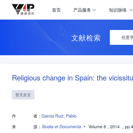
首页
产品服务
知识脉络
文献检索
任意
Religious change in Spain: the vicissit
暂无全文
作
者：
Garcia Ruiz, Pablo
•
来
源：
Studia et Documenta
Volume 8，2014
，pp.4