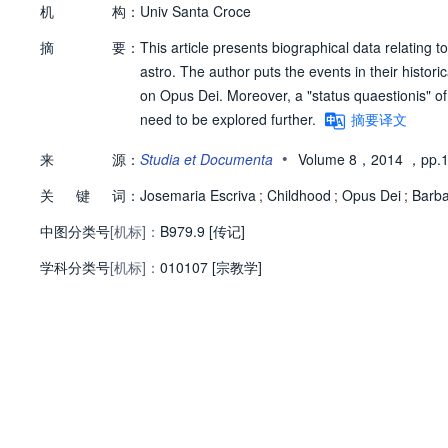
机
构：
Univ Santa Croce
摘
要：
This article presents biographical data relating t
astro. The author puts the events in their histori
on Opus Dei. Moreover, a "status quaestionis" of
need to be explored further.
摘要译文
•
来
源：
Studia et Documenta
Volume 8，2014
，pp.1
关
键
词：
Josemaria Escriva
;
Childhood
;
Opus Dei
;
Barba
中图分类号
[机标]：
B979.9 [传记]
学科分类号
[机标]：
010107 [宗教学]