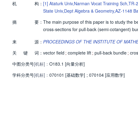
机
构：
[1]
Ataturk Univ,Narman Vocat Training Sch,TR
State Univ,Dept Algebra & Geometry,AZ-1148 B
摘
要：
The main purpose of this paper is to study the beh
cross-sections for pull-back (semi-cotangent) bun
来
源：
PROCEEDINGS OF THE INSTITUTE OF MATH
关
键
词：
vector field
;
complete lift
;
pull-back bundle
;
cros
中图分类号
[机标]：
O183.1 [向量分析]
学科分类号
[机标]：
070101 [基础数学]
;
070104 [应用数学]