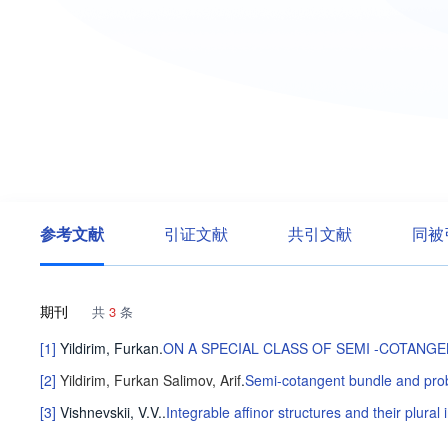
参考文献
引证文献
共引文献
同被
期刊
共
3
条
[1]
Yildirim, Furkan
.
ON A SPECIAL CLASS OF SEMI -COTANG
[2]
Yildirim, Furkan
Salimov, Arif
.
Semi-cotangent bundle and probl
[3]
Vishnevskii, V.V.
.
Integrable affinor structures and their plural 