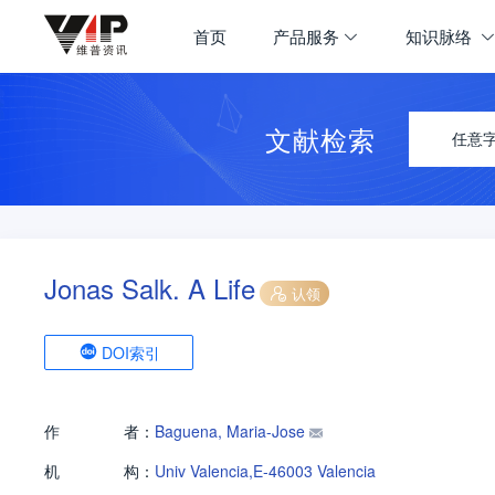
首页
产品服务
知识脉络
文献检索
任意
Jonas Salk. A Life
认领
DOI索引
作
者：
Baguena, Maria-Jose
机
构：
Univ Valencia,E-46003 Valencia