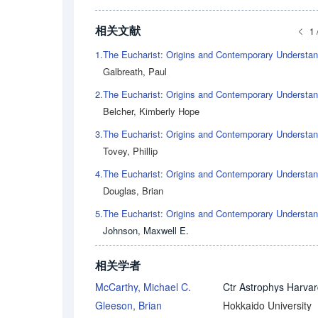
相关文献
1 
1.
Galbreath, Paul
2.
Belcher, Kimberly Hope
3.
Tovey, Phillip
4.
Douglas, Brian
5.
Johnson, Maxwell E.
相关学者
McCarthy, Michael C.
Gleeson, Brian
Hokkaido University