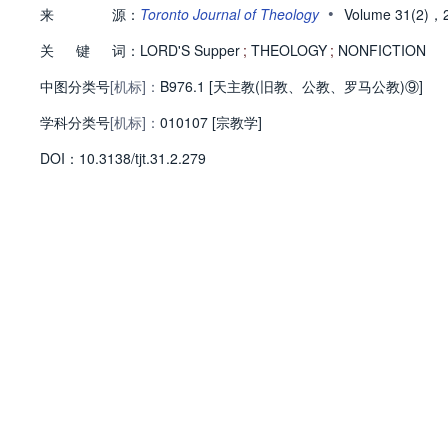
•
来
源：
Toronto Journal of Theology
Volume 31(2)，
关
键
词：
LORD'S Supper
;
THEOLOGY
;
NONFICTION
中图分类号
[机标]：
B976.1 [天主教(旧教、公教、罗马公教)⑨]
学科分类号
[机标]：
010107 [宗教学]
D
O
I：
10.3138/tjt.31.2.279