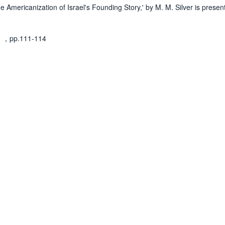
 Americanization of Israel's Founding Story,' by M. M. Silver is presen
1
，pp.111-114