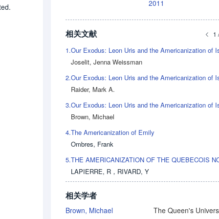
2011
ted.
相关文献
1 
1.
Joselit, Jenna Weissman
2.
Raider, Mark A.
3.
Brown, Michael
4.
The Americanization of Emily
Ombres, Frank
5.
LAPIERRE, R
，
RIVARD, Y
相关学者
Brown, Michael