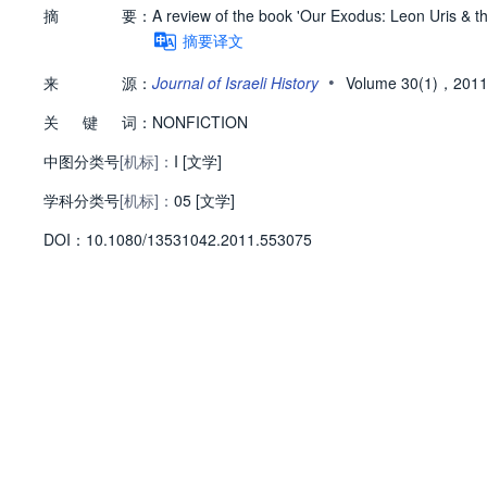
摘
要：
A review of the book 'Our Exodus: Leon Uris & the
摘要译文
•
来
源：
Journal of Israeli History
Volume 30(1)，201
关
键
词：
NONFICTION
中图分类号
[机标]：
I [文学]
学科分类号
[机标]：
05 [文学]
D
O
I：
10.1080/13531042.2011.553075