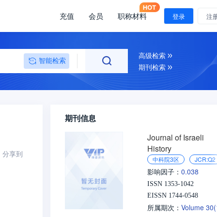
充值
会员
职称材料
登录
注
高级检索
智能检索
期刊检索
期刊信息
Journal of Israeli
History
分享到
中科院3区
JCR:Q2
0.038
影响因子：
ISSN 1353-1042
EISSN 1744-0548
Volume 30
所属期次：