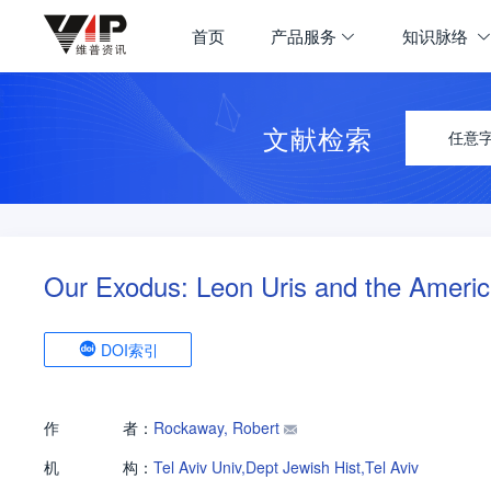
首页
产品服务
知识脉络
文献检索
任意
Our Exodus: Leon Uris and the America
DOI索引
作
者：
Rockaway, Robert
机
构：
Tel Aviv Univ,Dept Jewish Hist,Tel Aviv