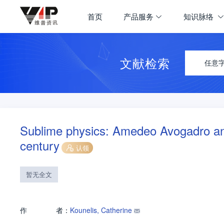
首页
产品服务
知识脉络
文献检索
任意
Sublime physics: Amedeo Avogadro and s
century
认领
暂无全文
作
者：
Kounelis, Catherine