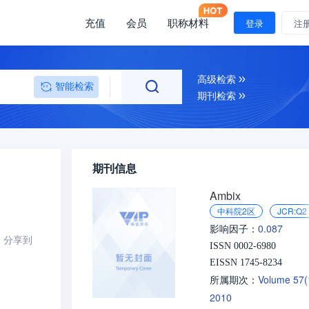
充值
会员
职称材料
登录
注
高级检索
智能检索
期刊检索
期刊信息
Ambix
中科院2区
JCR:Q2
0.087
影响因子：
分享到
ISSN 0002-6980
EISSN 1745-8234
Volume 57
所属期次：
2010