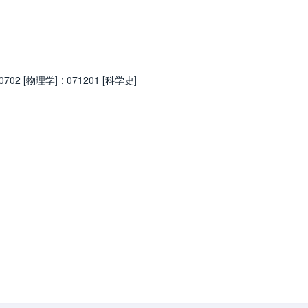
0702 [物理学]
;
071201 [科学史]