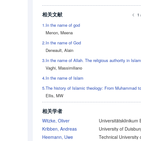
相关文献
1 
1.
In the name of god
Menon, Meena
2.
In the name of God
Deneault, Alain
3.
In the name of Allah. The religious authority in Islam
Vaghi, Massimiliano
4.
In the name of Islam
5.
Ellis, MW
相关学者
Witzke, Oliver
Kribben, Andreas
Heemann, Uwe