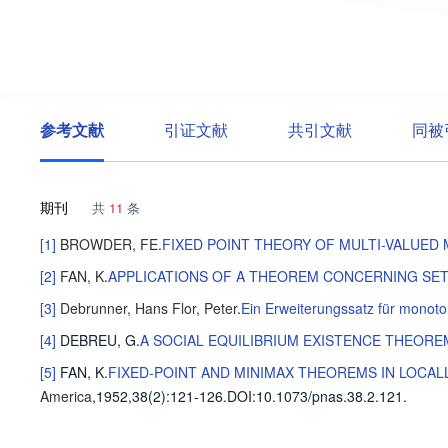
参考文献
引证文献
共引文献
同被
期刊
共
11
条
[1]
BROWDER, FE
.
FIXED POINT THEORY OF MULTI-VALUED
[2]
FAN, K
.
APPLICATIONS OF A THEOREM CONCERNING SET
[3]
Debrunner, Hans
Flor, Peter
.
Ein Erweiterungssatz für mono
[4]
DEBREU, G
.
A SOCIAL EQUILIBRIUM EXISTENCE THEORE
[5]
FAN, K
.
FIXED-POINT AND MINIMAX THEOREMS IN LOCAL
America
,1952,38(2)
:121-126
.
DOI:10.1073/pnas.38.2.121.