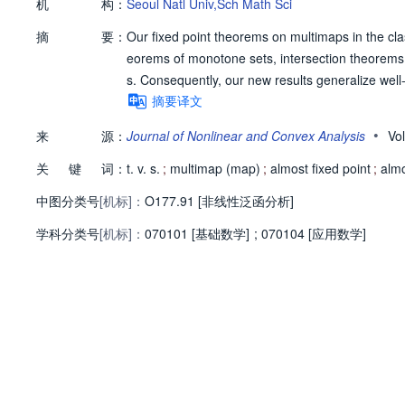
机
构：
Seoul Natl Univ,Sch Math Sci
摘
要：
Our fixed point theorems on multimaps in the cl
eorems of monotone sets, intersection theorems,
s. Consequently, our new results generalize we
摘要译文
•
来
源：
Journal of Nonlinear and Convex Analysis
Vo
关
键
词：
t. v. s.
;
multimap (map)
;
almost fixed point
;
almo
中图分类号
[机标]：
O177.91 [非线性泛函分析]
学科分类号
[机标]：
070101 [基础数学]
;
070104 [应用数学]