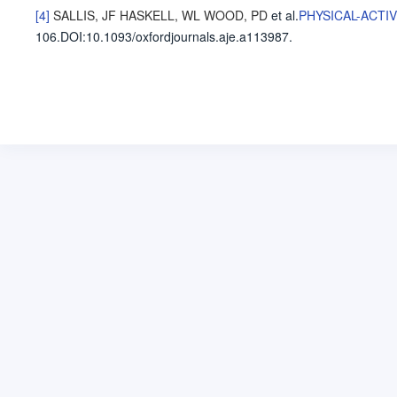
[4]
SALLIS, JF
HASKELL, WL
WOOD, PD
et al
.
PHYSICAL-ACTI
106
.
DOI:10.1093/oxfordjournals.aje.a113987.