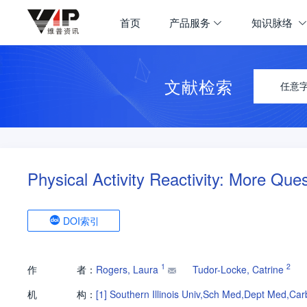
首页
产品服务
知识脉络
文献检索
任意
Physical Activity Reactivity: More Qu
DOI索引
1
2
作
者：
Rogers, Laura
Tudor-Locke, Catrine
机
构：
[1]
Southern Illinois Univ,Sch Med,Dept Med,Ca