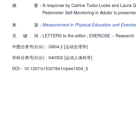
摘
要：
A response by Catrine Tudor-Locke and Laura Q. Ro
Pedometer Self-Monitoring in Adults' is presente
来
源：
Measurement in Physical Education and Exerci
关
键
词：
LETTERS to the editor
;
EXERCISE -- Research
中图分类号
[机标]：
G804.2 [运动生理学]
学科分类号
[机标]：
040302 [运动人体科学]
D
O
I：
10.1207/s15327841mpee1004_5