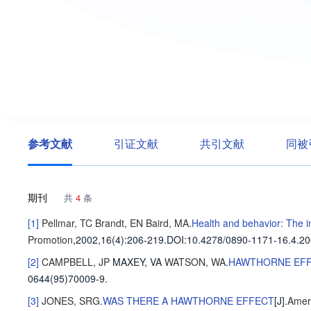
参考文献
引证文献
共引文献
同被
期刊
共
4
条
[1]
Pellmar, TC
Brandt, EN
Baird, MA
.
Health and behavior: The in
Promotion
,2002,16(4)
:206-219
.
DOI:10.4278/0890-1171-16.4.20
[2]
CAMPBELL, JP
MAXEY, VA
WATSON, WA
.
HAWTHORNE EFFE
0644(95)70009-9.
[3]
JONES, SRG
.
WAS THERE A HAWTHORNE EFFECT
[J].
Ameri