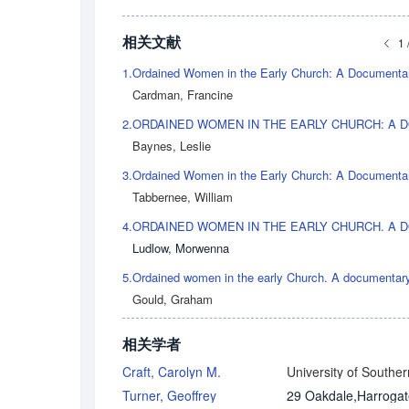
相关文献
1 
1.
Cardman, Francine
2.
Baynes, Leslie
3.
Tabbernee, William
4.
Ludlow, Morwenna
5.
Gould, Graham
相关学者
Craft, Carolyn M.
Turner, Geoffrey