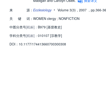
Madigan and Carolyn Osiek.
摘要译文
•
来
源：
Ecclesiology
Volume 3(3)，2007
，pp.366-3
关
键
词：
WOMEN clergy
;
NONFICTION
中图分类号
[机标]：
B979 [基督教史]
学科分类号
[机标]：
010107 [宗教学]
D
O
I：
10.1177/174413660700300308