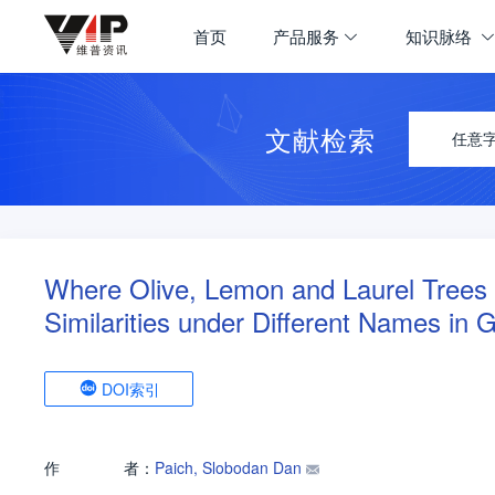
首页
产品服务
知识脉络
文献检索
任意
Where Olive, Lemon and Laurel Trees 
Similarities under Different Names in 
DOI索引
作
者：
Paich, Slobodan Dan