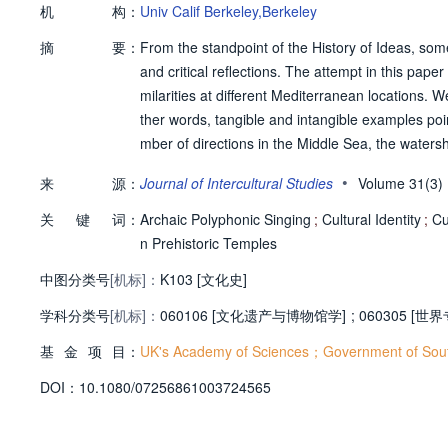
机
构：
Univ Calif Berkeley,Berkeley
摘
要：
From the standpoint of the History of Ideas, so
and critical reflections. The attempt in this paper
milarities at different Mediterranean locations. We 
ther words, tangible and intangible examples point
mber of directions in the Middle Sea, the waters
•
来
源：
Journal of Intercultural Studies
Volume 31(3
关
键
词：
Archaic Polyphonic Singing
;
Cultural Identity
;
Cu
n Prehistoric Temples
中图分类号
[机标]：
K103 [文化史]
学科分类号
[机标]：
060106 [文化遗产与博物馆学]
;
060305 [世
基
金
项
目：
UK's Academy of Sciences；Government of Sout
D
O
I：
10.1080/07256861003724565