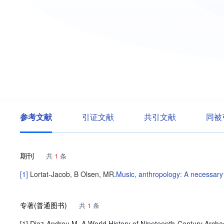
参考文献
引证文献
共引文献
同被
期刊
共
1
条
[1]
Lortat-Jacob, B
Olsen, MR
.
Music, anthropology: A necessary
专著(普通图书)
共
1
条
[1] Diaz-Andreu M..A World History of Nineteenth-Century Archa