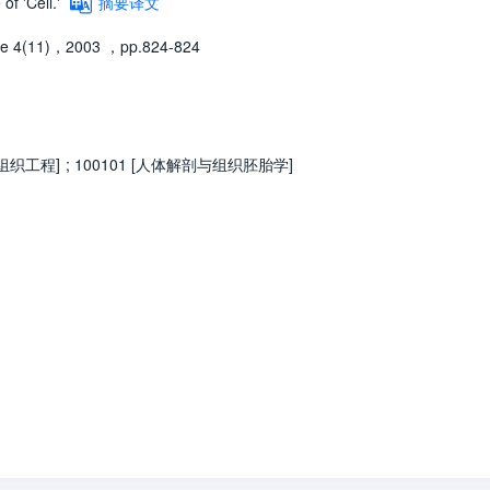
of 'Cell.'
摘要译文
e 4(11)，2003
，pp.824-824
与组织工程]
;
100101 [人体解剖与组织胚胎学]