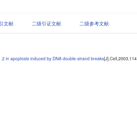
引文献
二级引证文献
二级参考文献
1.2 in apoptosis induced by DNA double-strand breaks
[J].
Cell
,2003,114
普
问题帮助
合作与服务
使用帮助
版权合作
常见问题
广告服务