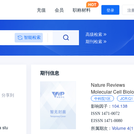
充值
会员
职称材料
登录
注
高级检索
智能检索
期刊检索
期刊信息
Nature Reviews
Molecular Cell Biol
分享到
中科院1区
JCR:Q1
104.138
影响因子：
ISSN 1471-0072
EISSN 1471-0080
a stu
Volume 4(
所属期次：