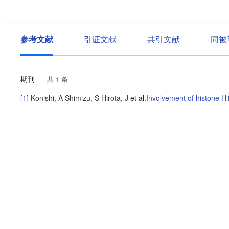
参考文献
引证文献
共引文献
同被
期刊
共
1
条
[1]
Konishi, A
Shimizu, S
Hirota, J
et al
.
Involvement of histone H
关于维
公司介绍
产品服务