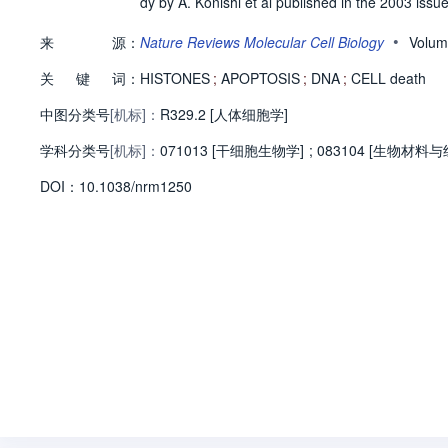
dy by A. Konishi et al published in the 2003 issue 
•
来
源：
Nature Reviews Molecular Cell Biology
Volum
关
键
词：
HISTONES
;
APOPTOSIS
;
DNA
;
CELL death
中图分类号
[机标]：
R329.2 [人体细胞学]
学科分类号
[机标]：
071013 [干细胞生物学]
;
083104 [生物材料
D
O
I：
10.1038/nrm1250