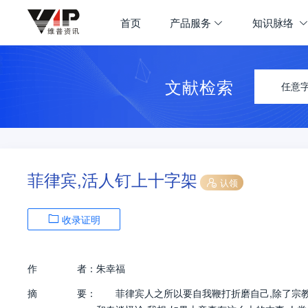
首页
产品服务
知识脉络
文献检索
任意
菲律宾,活人钉上十字架
认领
收录证明
作
者：
朱幸福
摘
要：
菲律宾人之所以要自我鞭打折磨自己,除了宗教信