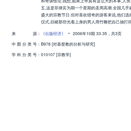
和奇谈怪论,我想,如果上帝真有这么大的本事,人类
五,这是菲律宾为期一个星期的圣周高潮.全国几乎
盛大的宗教节日.但对喜欢猎奇的游客来说,他们
仪式,目睹那些光着上身的男人用竹鞭把自己抽打
•
来
源：
《出版经济》
2006年10期
33-35，
共3页
中
图
分
类
号：
B978 [对基督教的分析与研究]
学
科
分
类
号：
010107 [宗教学]