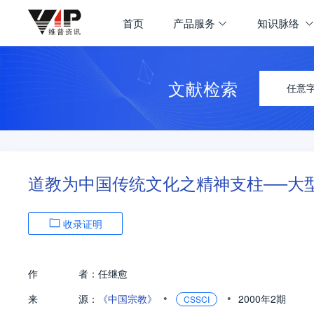
首页
产品服务
知识脉络
文献检索
任意
道教为中国传统文化之精神支柱──大
收录证明
作
者：
任继愈
•
•
来
源：
《中国宗教》
2000年2期
CSSCI