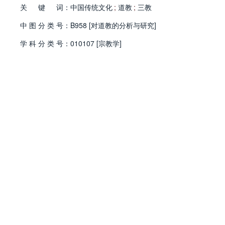
关
键
词：
中国传统文化
;
道教
;
三教
中
图
分
类
号：
B958 [对道教的分析与研究]
学
科
分
类
号：
010107 [宗教学]