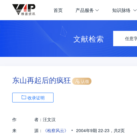
首页
产品服务
知识脉络
文献检索
任意
东山再起后的疯狂
认领
收录证明
作
者：
汪文汉
•
来
源：
《检察风云》
2004年9期
22-23，
共2页