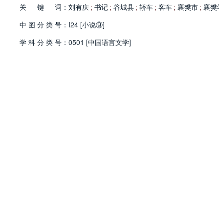
关
键
词：
刘有庆
;
书记
;
谷城县
;
轿车
;
客车
;
襄樊市
;
襄樊
中
图
分
类
号：
I24 [小说⑨]
学
科
分
类
号：
0501 [中国语言文学]