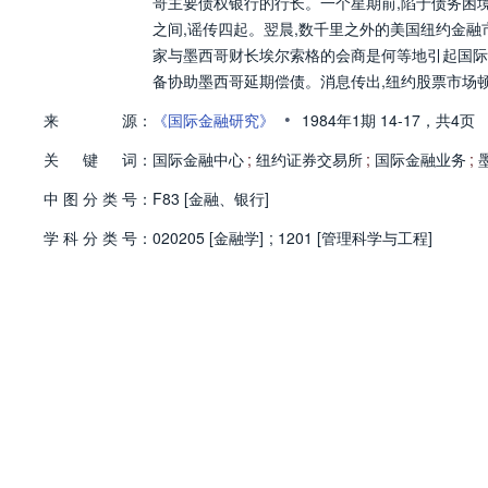
哥主要债权银行的行长。一个星期前,陷于债务困
之间,谣传四起。翌晨,数千里之外的美国纽约金融
家与墨西哥财长埃尔索格的会商是何等地引起国际
备协助墨西哥延期偿债。消息传出,纽约股票市场
国际金融中心的影响。近几年来。
•
来
源：
《国际金融研究》
1984年1期
14-17，
共4页
关
键
词：
国际金融中心
;
纽约证券交易所
;
国际金融业务
;
中
图
分
类
号：
F83 [金融、银行]
学
科
分
类
号：
020205 [金融学]
;
1201 [管理科学与工程]