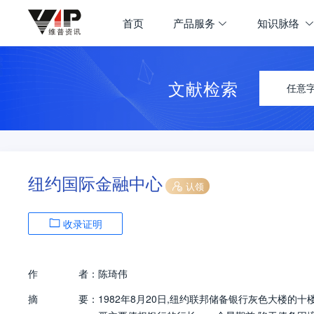
首页
产品服务
知识脉络
文献检索
任意
纽约国际金融中心
认领
收录证明
作
者：
陈琦伟
摘
要：
1982年8月20日,纽约联邦储备银行灰色大楼的