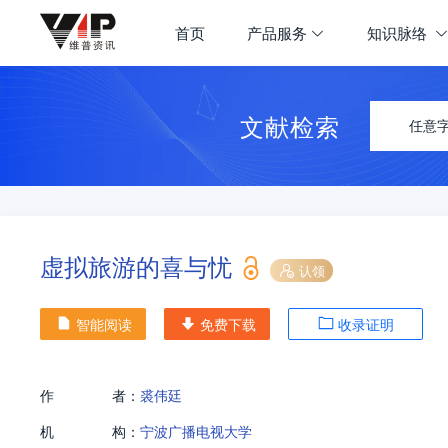
首页
产品服务
知识脉络
文献检索
任意
虚拟旅游的喜与忧
认领
智能阅读
免费下载
收录证明
作
者：
裘伟廷
机
构：
宁波广播电视大学