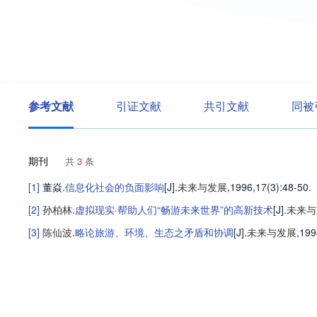
参考文献
引证文献
共引文献
同被
期刊
共
3
条
[1]
董焱
.
信息化社会的负面影响
[J].
未来与发展
,1996,17(3)
:48-50
.
[2]
孙柏林
.
虚拟现实·帮助人们“畅游未来世界”的高新技术
[J].
未来与
[3]
陈仙波
.
略论旅游、环境、生态之矛盾和协调
[J].
未来与发展
,199