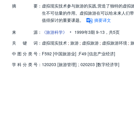
摘
要：
虚拟现实技术参与旅游的实践,营造了独特的虚拟
生不可估量的作用。虚拟旅游在可以给未来人们带
值得探讨的重要课题。
摘要译文
•
来
源：
《旅游科学》
1999年3期
9-13，
共5页
关
键
词：
虚拟现实技术
;
旅游
;
虚拟旅游
;
虚拟旅游环境
;
中
图
分
类
号：
F592 [中国旅游业]
;
F49 [信息产业经济]
学
科
分
类
号：
120203 [旅游管理]
;
020203 [数字经济学]