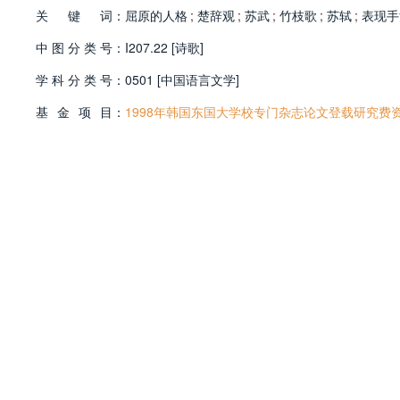
关
键
词：
屈原的人格
;
楚辞观
;
苏武
;
竹枝歌
;
苏轼
;
表现手
中
图
分
类
号：
I207.22 [诗歌]
学
科
分
类
号：
0501 [中国语言文学]
基
金
项
目：
1998年韩国东国大学校专门杂志论文登载研究费