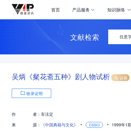
首页
产品服务
知识脉络
文献检索
任意
吴炳《粲花斋五种》剧人物试析
认领
收录证明
作
者：
车泫定
•
•
来
源：
《中国典籍与文化》
1999年1
CSSCI