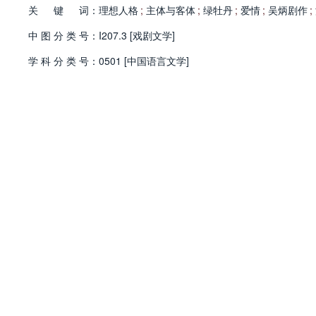
关
键
词：
理想人格
;
主体与客体
;
绿牡丹
;
爱情
;
吴炳剧作
;
中
图
分
类
号：
I207.3 [戏剧文学]
学
科
分
类
号：
0501 [中国语言文学]