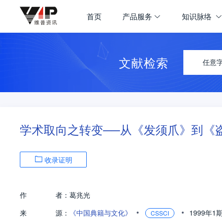
首页
产品服务
知识脉络
文献检索
任意
学术取向之转变──从《发须爪》到《盗
收录证明
作
者：
葛兆光
•
•
来
源：
《中国典籍与文化》
1999年1
CSSCI