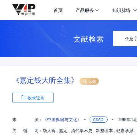
首页
产品服务
知识脉络
文献检索
任意
《嘉定钱大昕全集》
认领
收录证明
•
•
来
源：
《中国典籍与文化》
1999年1
CSSCI
关
键
词：
钱大昕
;
嘉定
;
清代学术史
;
新整理本
;
乾嘉学派
;