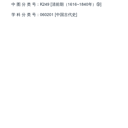
中
图
分
类
号：
K249 [清前期（1616~1840年）⑨]
学
科
分
类
号：
060201 [中国古代史]