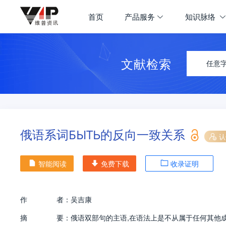
首页
产品服务
知识脉络
文献检索
任意
俄语系词БЫТЬ的反向一致关系
认
智能阅读
免费下载
收录证明
作
者：
吴吉康
摘
要：
俄语双部句的主语,在语法上是不从属于任何其他