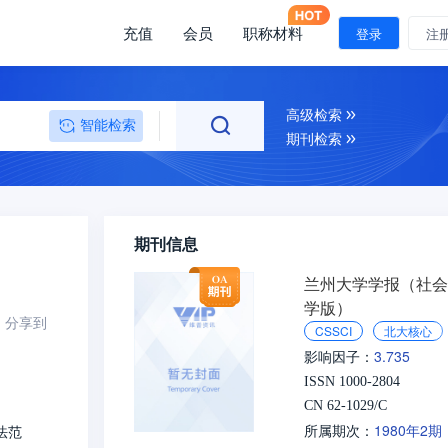
充值
会员
职称材料
登录
注
高级检索
智能检索
期刊检索
期刊信息
兰州大学学报（社会
学版）
分享到
CSSCI
北大核心
3.735
影响因子：
ISSN 1000-2804
CN 62-1029/C
1980年2期
法范
所属期次：