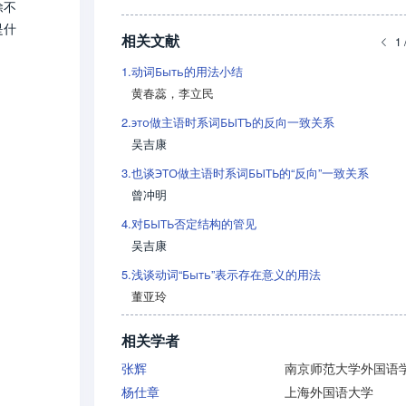
除不
是什
相关文献
1 
1.
动词Быть的用法小结
黄春蕊
，
李立民
2.
это做主语时系词БЫТЪ的反向一致关系
吴吉康
3.
也谈ЭТО做主语时系词БЫТЬ的“反向”一致关系
曾冲明
4.
对БЫТЬ否定结构的管见
吴吉康
5.
浅谈动词“Быть”表示存在意义的用法
董亚玲
相关学者
张辉
南京师范大学外国语
杨仕章
上海外国语大学