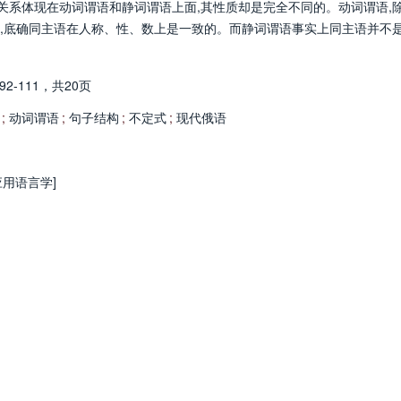
关系体现在动词谓语和静词谓语上面,其性质却是完全不同的。动词谓语,
,底确同主语在人称、性、数上是一致的。而静词谓语事实上同主语并不
92-111，
共20页
;
动词谓语
;
句子结构
;
不定式
;
现代俄语
应用语言学]