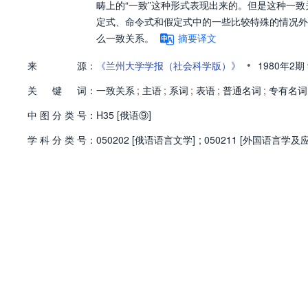
畴上的“一致”这种形式表现出来的。但是这种一致
定式、命令式和假定式中的一些比较特殊的情况外
么一致关系。
摘要译文
•
来
源：
《兰州大学学报（社会科学版）》
1980年2期
关
键
词：
一致关系
;
主语
;
系词
;
表语
;
普通名词
;
专有名词
中
图
分
类
号：
H35 [俄语⑨]
学
科
分
类
号：
050202 [俄语语言文学]
;
050211 [外国语言学及