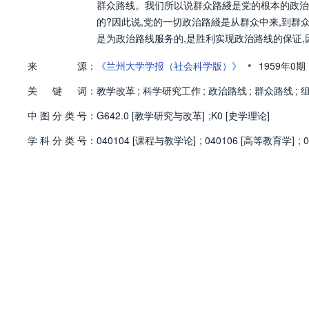
群众路线。我们所以说群众路綫是党的根本的政治
的?因此说,党的一切政治路綫是从群众中来,到群
是为政治路线服务的,是胜利实现政治路线的保证,
•
来
源：
《兰州大学学报（社会科学版）》
1959年0期
关
键
词：
教学改革
;
科学研究工作
;
政治路线
;
群众路线
;
中
图
分
类
号：
G642.0 [教学研究与改革]
;
K0 [史学理论]
学
科
分
类
号：
040104 [课程与教学论]
;
040106 [高等教育学]
;
0