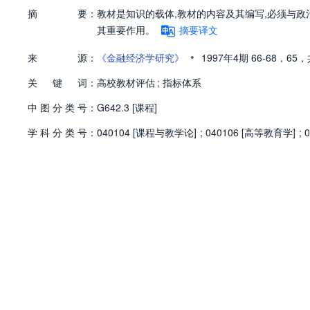
摘
要：
教材是知识的载体,教材的内容及其编写,必须与
其重要作用。
摘要译文
•
来
源：
《金融经济学研究》
1997年4期
66-68，
65，
关
键
词：
高校教材评估
;
指标体系
中
图
分
类
号：
G642.3 [课程]
学
科
分
类
号：
040104 [课程与教学论]
;
040106 [高等教育学]
;
0