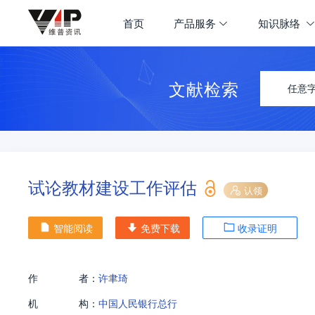
首页
产品服务
知识脉络
文献检索
任意
试论教材建设工作评估
认领
智能阅读
免费下载
收录证明
作
者：
许聿琦
机
构：
中国人民银行总行