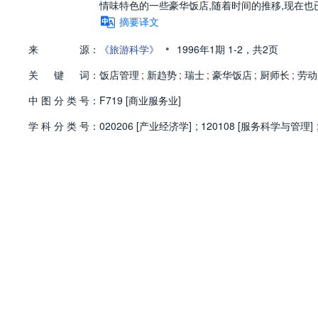
情味特色的一些豪华饭店,随着时间的推移,现在
摘要译文
•
来
源：
《旅游科学》
1996年1期
1-2，
共2页
关
键
词：
饭店管理
;
新趋势
;
瑞士
;
豪华饭店
;
厨师长
;
劳动
中
图
分
类
号：
F719 [商业服务业]
学
科
分
类
号：
020206 [产业经济学]
;
120108 [服务科学与管理]