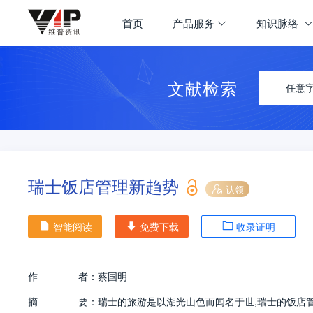
首页
产品服务
知识脉络
文献检索
任意
瑞士饭店管理新趋势
认领
智能阅读
免费下载
收录证明
作
者：
蔡国明
摘
要：
瑞士的旅游是以湖光山色而闻名于世,瑞士的饭店