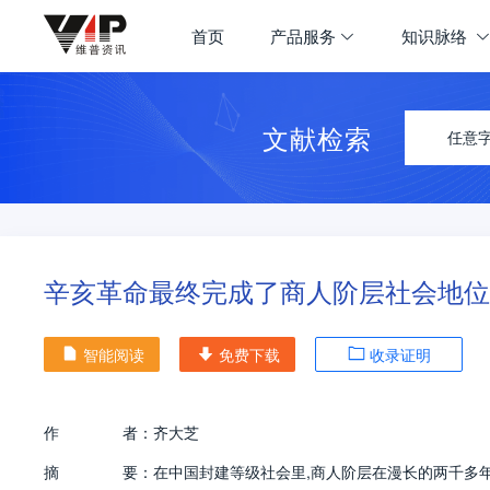
首页
产品服务
知识脉络
文献检索
任意
辛亥革命最终完成了商人阶层社会地位
智能阅读
免费下载
收录证明
作
者：
齐大芝
摘
要：
在中国封建等级社会里,商人阶层在漫长的两千多