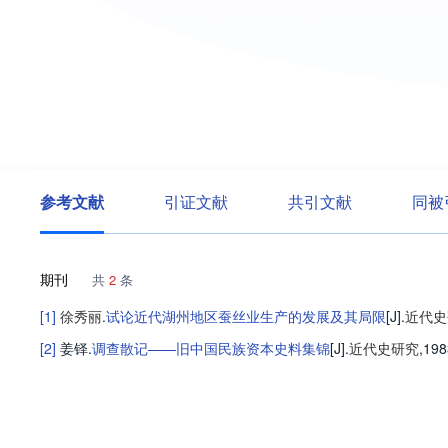
参考文献
引证文献
共引文献
同被
期刊
共
2
条
[1]
徐秀丽
.
试论近代湖州地区蚕丝业生产的发展及其局限
[J].
近代史
[2]
姜铎
.
调查散记——旧中国民族资本史料集锦
[J].
近代史研究
,198