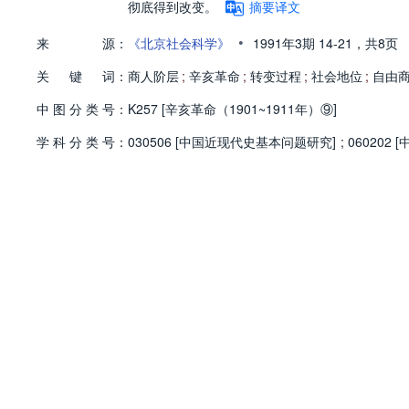
彻底得到改变。
摘要译文
•
来
源：
《北京社会科学》
1991年3期
14-21，
共8页
关
键
词：
商人阶层
;
辛亥革命
;
转变过程
;
社会地位
;
自由
中
图
分
类
号：
K257 [辛亥革命（1901~1911年）⑨]
学
科
分
类
号：
030506 [中国近现代史基本问题研究]
;
060202 